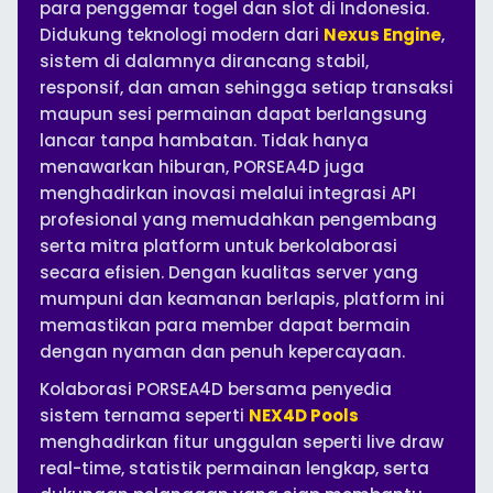
para penggemar togel dan slot di Indonesia.
Didukung teknologi modern dari
Nexus Engine
,
sistem di dalamnya dirancang stabil,
responsif, dan aman sehingga setiap transaksi
maupun sesi permainan dapat berlangsung
lancar tanpa hambatan. Tidak hanya
menawarkan hiburan, PORSEA4D juga
menghadirkan inovasi melalui integrasi API
profesional yang memudahkan pengembang
serta mitra platform untuk berkolaborasi
secara efisien. Dengan kualitas server yang
mumpuni dan keamanan berlapis, platform ini
memastikan para member dapat bermain
dengan nyaman dan penuh kepercayaan.
Kolaborasi PORSEA4D bersama penyedia
sistem ternama seperti
NEX4D Pools
menghadirkan fitur unggulan seperti live draw
real-time, statistik permainan lengkap, serta