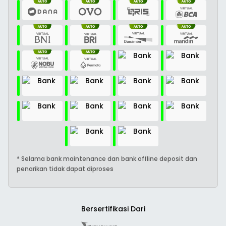
* Selama bank maintenance dan bank offline deposit dan
penarikan tidak dapat diproses
Bersertifikasi Dari