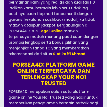
permainan kami yang realitis dan kualitas HD
jadikan kamu bermain lebih seru tidak lag
pastinya cuan tiap hari tanpa henti dengan
garansi kekalahan cashback modal jika tidak
maxwin ataupun jackpot. Bergabunglah di
PORSEA4D situs
Togel Online
maxwin
terpercaya mudah menang pasti cuan dengan
promosi lengkap serta bonus pilihan yang
menjanjikan tanpa TO yang memberatkan
rekomendasi dari situs
Slot Raffi Ahmad
.
PORSEA4D: PLATFORM GAME
ONLINE TERPERCAYA DAN
TERLENGKAP YOUR NO1
TRUSTED
PORSEA4D merupakan salah satu platform
game online Your No1 Trusted yang hadir untuk
memberikan pengalaman bermain terbaik bagi