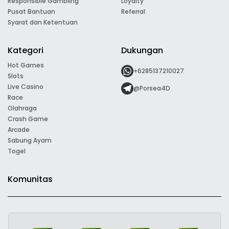
Responsible Gambling
Loyalty
Pusat Bantuan
Referral
Syarat dan Ketentuan
Kategori
Dukungan
Hot Games
+6285137210027
Slots
Live Casino
@Porsea4D
Race
Olahraga
Crash Game
Arcade
Sabung Ayam
Togel
Komunitas