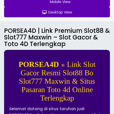
Mobile View
Desktop View
PORSEA4D | Link Premium Slot88 &
Slot777 Maxwin – Slot Gacor &
Toto 4D Terlengkap
PORSEA4D
» Link Slot
Gacor Resmi Slot88 Bo
Slot777 Maxwin & Situs
Pasaran Toto 4d Online
Terlengkap
Selamat datang di situs taruhan judi