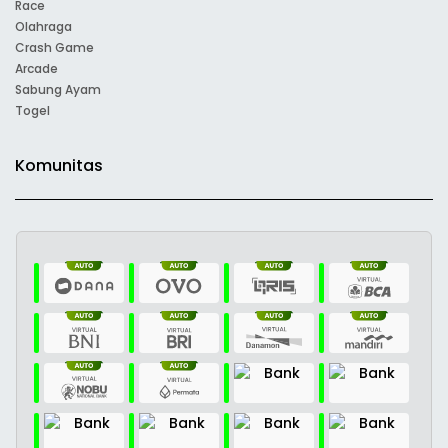
Race
Olahraga
Crash Game
Arcade
Sabung Ayam
Togel
Komunitas