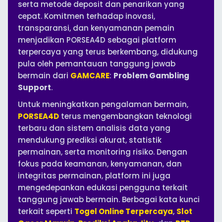
serta metode deposit dan penarikan yang
cepat. Komitmen terhadap inovasi,
transparansi, dan kenyamanan pemain
menjadikan PORSEA4D sebagai platform
terpercaya yang terus berkembang, didukung
pula oleh pemantauan tanggung jawab
bermain dari
GAMCARE
:
Problem Gambling
Support
.
Untuk meningkatkan pengalaman bermain,
PORSEA4D
terus mengembangkan teknologi
terbaru dan sistem analisis data yang
mendukung prediksi akurat, statistik
permainan, serta monitoring risiko. Dengan
fokus pada keamanan, kenyamanan, dan
integritas permainan, platform ini juga
mengedepankan edukasi pengguna terkait
tanggung jawab bermain. Berbagai kata kunci
terkait seperti
Togel Online Terpercaya
,
Slot