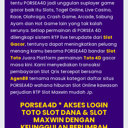
tentu PORSEA4D jadi unggulan suplayer game
gacor baik itu Slots, Togel Online, Live Casino,
Race, Olahraga, Crash Game, Arcade, Sabung
Ayam dan Hot Game lain yang tak kalah
serunya. Setiap permainan di PORSEA 4D
dilengkapi sistem RTP live terupdate dari
Slot
Gacor
, tentunya dapat meningkatkan peluang
menang kamu besama PORSEA4D bandar
Slot
Toto
Juara Platform permainan
Toto 4D
gacor
masa kini. Kami menyediakan transaksi
pembayaran Slot Qris tercepat bersama
Agen88
ternama masuk kategori daftar situs
PORSEA4D wahana hiburan Slot Online kawasan
perjudian RTP Slot Maxwin mudah Jp.
PORSEA4D * AKSES LOGIN
TOTO SLOT DANA & SLOT
MAXWIN DENGAN
KEUNGGULAN BERLIMPAH