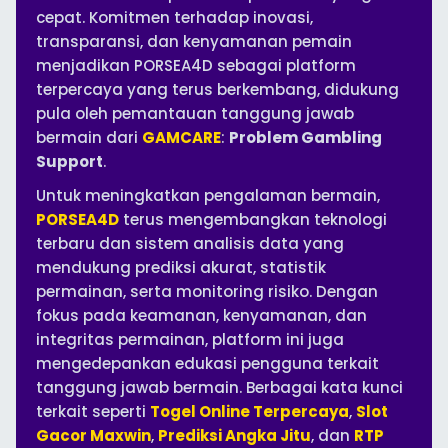
cepat. Komitmen terhadap inovasi,
transparansi, dan kenyamanan pemain
menjadikan PORSEA4D sebagai platform
terpercaya yang terus berkembang, didukung
pula oleh pemantauan tanggung jawab
bermain dari
GAMCARE
:
Problem Gambling
Support
.
Untuk meningkatkan pengalaman bermain,
PORSEA4D
terus mengembangkan teknologi
terbaru dan sistem analisis data yang
mendukung prediksi akurat, statistik
permainan, serta monitoring risiko. Dengan
fokus pada keamanan, kenyamanan, dan
integritas permainan, platform ini juga
mengedepankan edukasi pengguna terkait
tanggung jawab bermain. Berbagai kata kunci
terkait seperti
Togel Online Terpercaya
,
Slot
Gacor Maxwin
,
Prediksi Angka Jitu
, dan
RTP