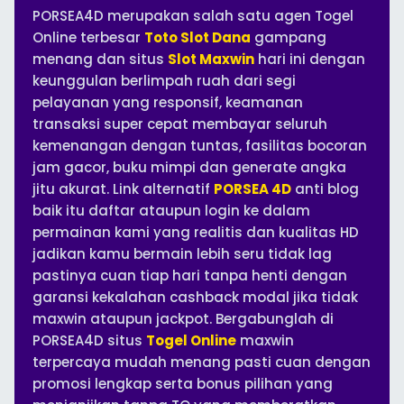
PORSEA4D merupakan salah satu agen Togel
Online terbesar
Toto Slot Dana
gampang
menang dan situs
Slot Maxwin
hari ini dengan
keunggulan berlimpah ruah dari segi
pelayanan yang responsif, keamanan
transaksi super cepat membayar seluruh
kemenangan dengan tuntas, fasilitas bocoran
jam gacor, buku mimpi dan generate angka
jitu akurat. Link alternatif
PORSEA 4D
anti blog
baik itu daftar ataupun login ke dalam
permainan kami yang realitis dan kualitas HD
jadikan kamu bermain lebih seru tidak lag
pastinya cuan tiap hari tanpa henti dengan
garansi kekalahan cashback modal jika tidak
maxwin ataupun jackpot. Bergabunglah di
PORSEA4D situs
Togel Online
maxwin
terpercaya mudah menang pasti cuan dengan
promosi lengkap serta bonus pilihan yang