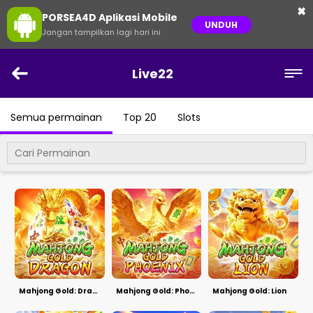
×
PORSEA4D Aplikasi Mobile
UNDUH
Jangan tampilkan lagi hari ini
Live22
Semua permainan
Top 20
Slots
Mahjong Gold: Dragon
Mahjong Gold: Phoenix
Mahjong Gold: Lion