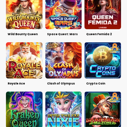
Wild Bounty Queen
Space Quest: Mars
Queen Femida 2
Royale Ace
Clash of Olympus
Crypto Coin