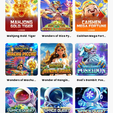
Mahjong Gold: Tiger
Wonders of Giza Pyramid
CaiShen Mega Fortune
Wonders of Machu Picchu
Wonder of Hanging Garden
God's Gambit: Poseidon