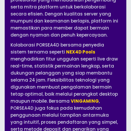
serta mitra platform untuk berkolaborasi
secara efisien. Dengan kualitas server yang
mumpuni dan keamanan berlapis, platform ini
memastikan para member dapat bermain
dengan nyaman dan penuh kepercayaan.
Kolaborasi PORSEA4D bersama penyedia
sistem ternama seperti
NEX4D Pools
menghadirkan fitur unggulan seperti live draw
real-time, statistik permainan lengkap, serta
dukungan pelanggan yang siap membantu
selama 24 jam. Fleksibilitas teknologi yang
digunakan membuat pengalaman bermain
tetap optimal, baik melalui perangkat desktop
maupun mobile. Bersama
VINGAMING
,
PORSEA4D juga fokus pada kemudahan
penggunaan melalui tampilan antarmuka
yang intuitif, proses pendaftaran yang simpel,
serta metode deposit dan penarikan yang