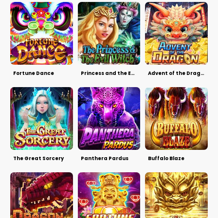
Fortune Dance
Princess and the Evil Witch
Advent of the Dragon
The Great Sorcery
Panthera Pardus
Buffalo Blaze