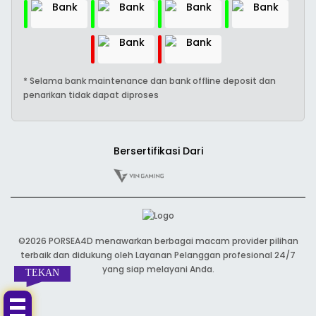
* Selama bank maintenance dan bank offline deposit dan
penarikan tidak dapat diproses
Bersertifikasi Dari
©2026 PORSEA4D menawarkan berbagai macam provider pilihan
terbaik dan didukung oleh Layanan Pelanggan profesional 24/7
yang siap melayani Anda.
TEKAN