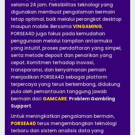
selama 24 jam. Fleksibilitas teknologi yang
digunakan membuat pengalaman bermain
tetap optimal, baik melalui perangkat desktop
maupun mobile. Bersama
VINGAMING
,
PORSEA4D juga fokus pada kemudahan
penggunaan melalui tampilan antarmuka
yang intuitif, proses pendaftaran yang simpel,
serta metode deposit dan penarikan yang
cepat. Komitmen terhadap inovasi,
transparansi, dan kenyamanan pemain
menjadikan PORSEA4D sebagai platform
terpercaya yang terus berkembang, didukung
pula oleh pemantauan tanggung jawab
bermain dari
GAMCARE
:
Problem Gambling
Support
.
Untuk meningkatkan pengalaman bermain,
PORSEA4D
terus mengembangkan teknologi
terbaru dan sistem analisis data yang