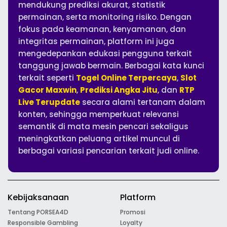
mendukung prediksi akurat, statistik
permainan, serta monitoring risiko. Dengan
fokus pada keamanan, kenyamanan, dan
integritas permainan, platform ini juga
mengedepankan edukasi pengguna terkait
tanggung jawab bermain. Berbagai kata kunci
terkait seperti
Togel Online Terpercaya
,
Slot
Gacor Maxwin
,
Prediksi Angka Jitu
, dan
RTP
Live Terupdate
secara alami tertanam dalam
konten, sehingga memperkuat relevansi
semantik di mata mesin pencari sekaligus
meningkatkan peluang artikel muncul di
berbagai variasi pencarian terkait judi online.
Kebijaksanaan
Platform
Tentang PORSEA4D
Promosi
Responsible Gambling
Loyalty