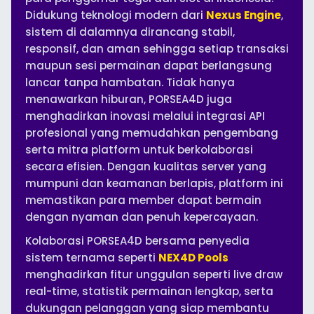
Didukung teknologi modern dari
Nexus Engine
,
sistem di dalamnya dirancang stabil,
responsif, dan aman sehingga setiap transaksi
maupun sesi permainan dapat berlangsung
lancar tanpa hambatan. Tidak hanya
menawarkan hiburan, PORSEA4D juga
menghadirkan inovasi melalui integrasi API
profesional yang memudahkan pengembang
serta mitra platform untuk berkolaborasi
secara efisien. Dengan kualitas server yang
mumpuni dan keamanan berlapis, platform ini
memastikan para member dapat bermain
dengan nyaman dan penuh kepercayaan.
Kolaborasi PORSEA4D bersama penyedia
sistem ternama seperti
NEX4D Pools
menghadirkan fitur unggulan seperti live draw
real-time, statistik permainan lengkap, serta
dukungan pelanggan yang siap membantu