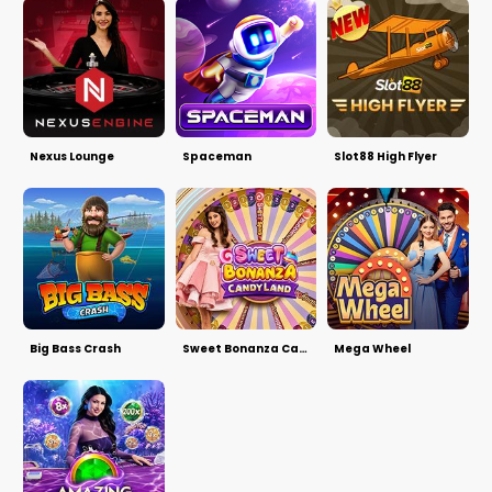
Nexus Lounge
Spaceman
Slot88 High Flyer
Big Bass Crash
Sweet Bonanza Candyland
Mega Wheel