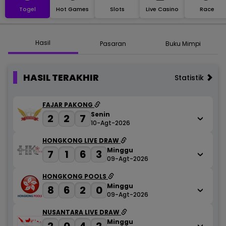
Togel
Hot Games
Slots
Live Casino
Race
Hasil
Pasaran
Buku Mimpi
HASIL TERAKHIR
Statistik
FAJAR PAKONG
Senin
2
2
7
10-Agt-2026
HONGKONG LIVE DRAW
Minggu
7
1
6
3
09-Agt-2026
HONGKONG POOLS
Minggu
8
6
2
0
09-Agt-2026
NUSANTARA LIVE DRAW
Minggu