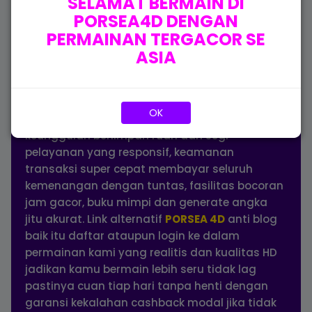
SELAMAT BERMAIN DI
PORSEA4D * AKSES LOGIN
PORSEA4D DENGAN
TOTO SLOT DANA & SLOT
PERMAINAN TERGACOR SE
MAXWIN DENGAN
ASIA
KEUNGGULAN BERLIMPAH
PORSEA4D merupakan salah satu agen Togel
Online terbesar
Toto Slot Dana
gampang
OK
menang dan situs
Slot Maxwin
hari ini dengan
keunggulan berlimpah ruah dari segi
pelayanan yang responsif, keamanan
transaksi super cepat membayar seluruh
kemenangan dengan tuntas, fasilitas bocoran
jam gacor, buku mimpi dan generate angka
jitu akurat. Link alternatif
PORSEA 4D
anti blog
baik itu daftar ataupun login ke dalam
permainan kami yang realitis dan kualitas HD
jadikan kamu bermain lebih seru tidak lag
pastinya cuan tiap hari tanpa henti dengan
garansi kekalahan cashback modal jika tidak