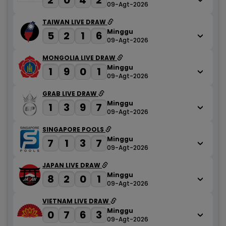
2
0
4
2
09-Agt-2026
TAIWAN LIVE DRAW
Minggu
5
2
1
6
09-Agt-2026
MONGOLIA LIVE DRAW
Minggu
1
9
0
1
09-Agt-2026
GRAB LIVE DRAW
Minggu
1
3
9
7
09-Agt-2026
SINGAPORE POOLS
Minggu
7
1
3
7
09-Agt-2026
JAPAN LIVE DRAW
Minggu
8
2
0
1
09-Agt-2026
VIETNAM LIVE DRAW
Minggu
0
7
6
3
09-Agt-2026