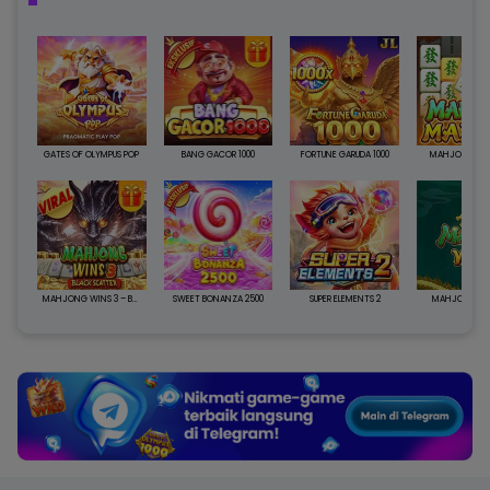
GATES OF OLYMPUS POP
BANG GACOR 1000
FORTUNE GARUDA 1000
MAHJONG MA
MAHJONG WINS 3 – BLACK SCATTER
SWEET BONANZA 2500
SUPER ELEMENTS 2
MAHJONG WA