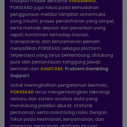
maupun mobile. Bersama
VINGAMING
,
PORSEA4D juga fokus pada kemudahan
penggunaan melalui tampilan antarmuka
yang intuitif, proses pendaftaran yang simpel,
serta metode deposit dan penarikan yang
cepat. Komitmen terhadap inovasi,
transparansi, dan kenyamanan pemain
menjadikan PORSEA4D sebagai platform
terpercaya yang terus berkembang, didukung
pula oleh pemantauan tanggung jawab
bermain dari
GAMCARE
:
Problem Gambling
Support
.
Untuk meningkatkan pengalaman bermain,
PORSEA4D
terus mengembangkan teknologi
terbaru dan sistem analisis data yang
mendukung prediksi akurat, statistik
permainan, serta monitoring risiko. Dengan
fokus pada keamanan, kenyamanan, dan
integritas permainan, platform ini juga