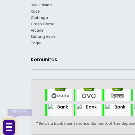
Live Casino
Race
Olahraga
Crash Game
Arcade
Sabung Ayam
Togel
Komunitas
TEKAN
* Selama bank maintenance dan bank offline deposit