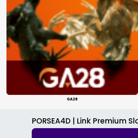
GA28
PORSEA4D | Link Premium Sl