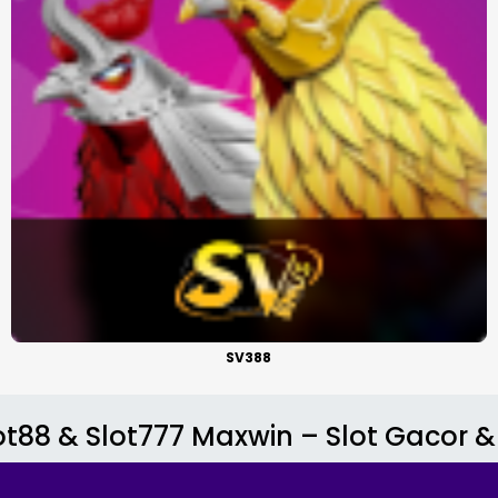
SV388
ot88 & Slot777 Maxwin – Slot Gacor 