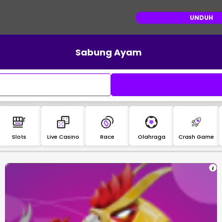
UNDUH
Sabung Ayam
Slots
Live Casino
Race
Olahraga
Crash Game
i