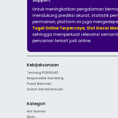
Support
.
Untuk meningkatkan pengalaman berma
mendukung prediksi akurat, statistik pe
permainan, platform ini juga mengedepan
Togel Online Terpercaya
,
Slot Gacor Ma
sehingga memperkuat relevansi semantik
pencarian terkait judi online.
Kebijaksanaan
Tentang PORSEA4D
Responsible Gambling
Pusat Bantuan
Syarat dan Ketentuan
Kategori
Hot Games
Slots