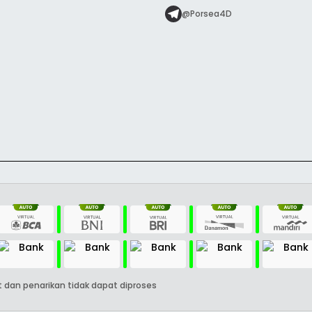
@Porsea4D
 dan penarikan tidak dapat diproses