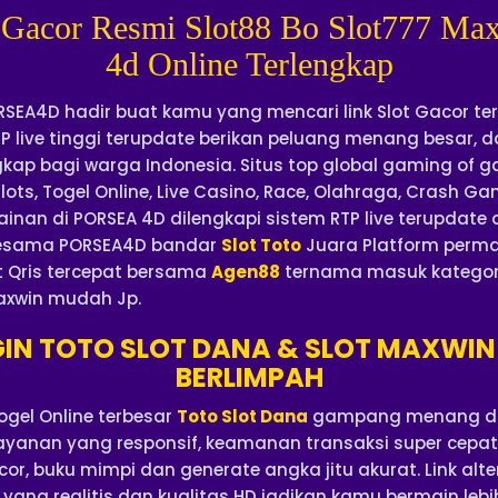
 Gacor Resmi Slot88 Bo Slot777 Max
4d Online Terlengkap
RSEA4D hadir buat kamu yang mencari link Slot Gacor te
TP live tinggi terupdate berikan peluang menang besar,
kap bagi warga Indonesia. Situs top global gaming of g
lots, Togel Online, Live Casino, Race, Olahraga, Crash
ainan di PORSEA 4D dilengkapi sistem RTP live terupdate 
esama PORSEA4D bandar
Slot Toto
Juara Platform perm
 Qris tercepat bersama
Agen88
ternama masuk kategori
Maxwin mudah Jp.
GIN TOTO SLOT DANA & SLOT MAXW
BERLIMPAH
gel Online terbesar
Toto Slot Dana
gampang menang da
elayanan yang responsif, keamanan transaksi super ce
or, buku mimpi dan generate angka jitu akurat. Link alte
ang realitis dan kualitas HD jadikan kamu bermain lebih 