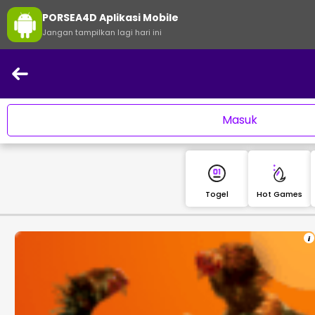
PORSEA4D Aplikasi Mobile
Jangan tampilkan lagi hari ini
Masuk
Togel
Hot Games
i