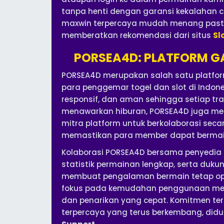
tanpa henti dengan garansi kekalahan c
maxwin terpercaya mudah menang pasti 
memberatkan rekomendasi dari situs
Sl
PORSEA4D: PLATFORM G
PORSEA4D merupakan salah satu platfor
para penggemar togel dan slot di Indone
responsif, dan aman sehingga setiap t
menawarkan hiburan, PORSEA4D juga men
mitra platform untuk berkolaborasi seca
memastikan para member dapat bermai
Kolaborasi PORSEA4D bersama penyedia 
statistik permainan lengkap, serta duk
membuat pengalaman bermain tetap opt
fokus pada kemudahan penggunaan melalu
dan penarikan yang cepat. Komitmen te
terpercaya yang terus berkembang, did