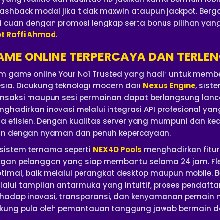
ashback modal jika tidak maxwin ataupun jackpot. Berg
cuan dengan promosi lengkap serta bonus pilihan yan
ot Raffi Ahmad
.
AME ONLINE TERPERCAYA DAN TERLEN
m game online Your No1 Trusted yang hadir untuk memb
sia. Didukung teknologi modern dari
Nexus Engine
, sist
ransaksi maupun sesi permainan dapat berlangsung lan
ghadirkan inovasi melalui integrasi API profesional
ra efisien. Dengan kualitas server yang mumpuni dan kea
n dengan nyaman dan penuh kepercayaan.
sistem ternama seperti
NEX4D Pools
menghadirkan fitur 
ungan pelanggan yang siap membantu selama 24 jam. Flek
imal, baik melalui perangkat desktop maupun mobile.
i tampilan antarmuka yang intuitif, proses pendaftar
rhadap inovasi, transparansi, dan kenyamanan pemain 
ukung pula oleh pemantauan tanggung jawab bermain d