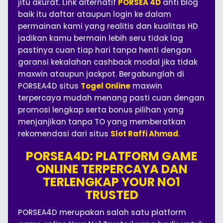
jitu akurat. Link alternatif
PORSEA 4D
anti blog
baik itu daftar ataupun login ke dalam
permainan kami yang realitis dan kualitas HD
jadikan kamu bermain lebih seru tidak lag
pastinya cuan tiap hari tanpa henti dengan
garansi kekalahan cashback modal jika tidak
maxwin ataupun jackpot. Bergabunglah di
PORSEA4D situs
Togel Online
maxwin
terpercaya mudah menang pasti cuan dengan
promosi lengkap serta bonus pilihan yang
menjanjikan tanpa TO yang memberatkan
rekomendasi dari situs
Slot Raffi Ahmad
.
PORSEA4D: PLATFORM GAME
ONLINE TERPERCAYA DAN
TERLENGKAP YOUR NO1
TRUSTED
PORSEA4D merupakan salah satu platform