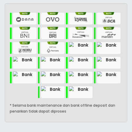
* Selama bank maintenance dan bank offline deposit dan
penarikan tidak dapat diproses