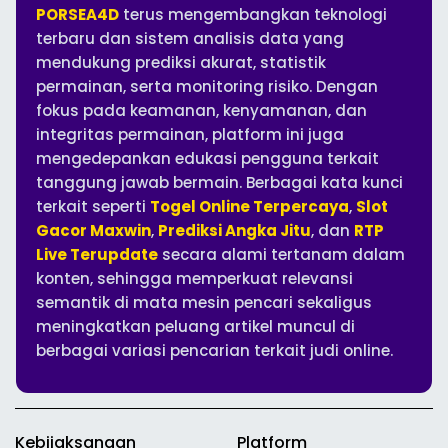
PORSEA4D
terus mengembangkan teknologi
terbaru dan sistem analisis data yang
mendukung prediksi akurat, statistik
permainan, serta monitoring risiko. Dengan
fokus pada keamanan, kenyamanan, dan
integritas permainan, platform ini juga
mengedepankan edukasi pengguna terkait
tanggung jawab bermain. Berbagai kata kunci
terkait seperti
Togel Online Terpercaya
,
Slot
Gacor Maxwin
,
Prediksi Angka Jitu
, dan
RTP
Live Terupdate
secara alami tertanam dalam
konten, sehingga memperkuat relevansi
semantik di mata mesin pencari sekaligus
meningkatkan peluang artikel muncul di
berbagai variasi pencarian terkait judi online.
Kebijaksanaan
Platform