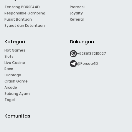
Tentang PORSEA4D
Promosi
Responsible Gambling
Loyalty
Pusat Bantuan
Referral
Syarat dan Ketentuan
Kategori
Dukungan
Hot Games
+6285137210027
Slots
Live Casino
@Porsea4D
Race
Olahraga
Crash Game
Arcade
Sabung Ayam
Togel
Komunitas