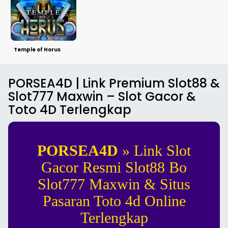
Temple of Horus
PORSEA4D | Link Premium Slot88 &
Slot777 Maxwin – Slot Gacor &
Toto 4D Terlengkap
PORSEA4D
» Link Slot
Gacor Resmi Slot88 Bo
Slot777 Maxwin & Situs
Pasaran Toto 4d Online
Terlengkap