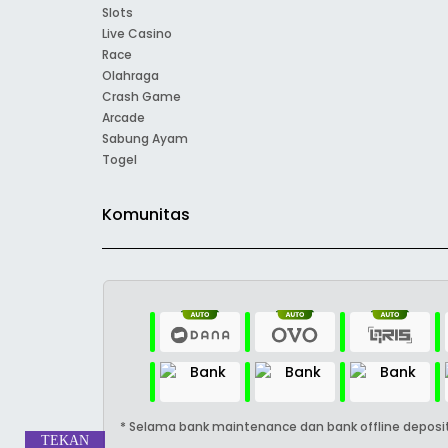
Slots
Live Casino
Race
Olahraga
Crash Game
Arcade
Sabung Ayam
Togel
Komunitas
* Selama bank maintenance dan bank offline deposit
TEKAN