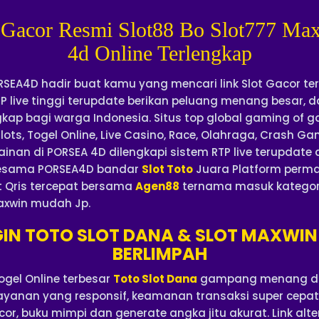
 Gacor Resmi Slot88 Bo Slot777 Max
4d Online Terlengkap
RSEA4D hadir buat kamu yang mencari link Slot Gacor te
TP live tinggi terupdate berikan peluang menang besar,
kap bagi warga Indonesia. Situs top global gaming of g
lots, Togel Online, Live Casino, Race, Olahraga, Crash
ainan di PORSEA 4D dilengkapi sistem RTP live terupdate 
esama PORSEA4D bandar
Slot Toto
Juara Platform perm
 Qris tercepat bersama
Agen88
ternama masuk kategori
Maxwin mudah Jp.
GIN TOTO SLOT DANA & SLOT MAXW
BERLIMPAH
gel Online terbesar
Toto Slot Dana
gampang menang da
elayanan yang responsif, keamanan transaksi super ce
or, buku mimpi dan generate angka jitu akurat. Link alte