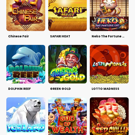
Chinese Fair
SAFARI HEAT
Neko The Fortune Cat
DOLPHIN REEF
GREEN GOLD
LOTTO MADNESS