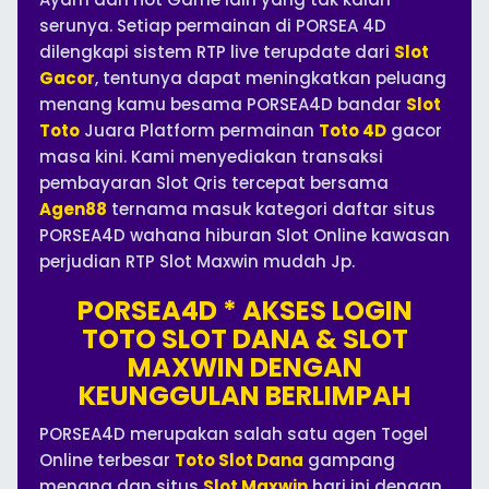
serunya. Setiap permainan di PORSEA 4D
dilengkapi sistem RTP live terupdate dari
Slot
Gacor
, tentunya dapat meningkatkan peluang
menang kamu besama PORSEA4D bandar
Slot
Toto
Juara Platform permainan
Toto 4D
gacor
masa kini. Kami menyediakan transaksi
pembayaran Slot Qris tercepat bersama
Agen88
ternama masuk kategori daftar situs
PORSEA4D wahana hiburan Slot Online kawasan
perjudian RTP Slot Maxwin mudah Jp.
PORSEA4D * AKSES LOGIN
TOTO SLOT DANA & SLOT
MAXWIN DENGAN
KEUNGGULAN BERLIMPAH
PORSEA4D merupakan salah satu agen Togel
Online terbesar
Toto Slot Dana
gampang
menang dan situs
Slot Maxwin
hari ini dengan