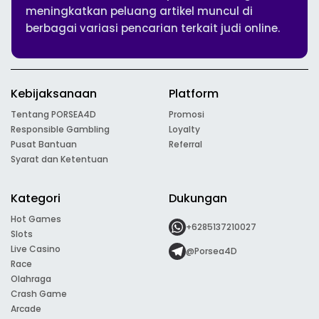
meningkatkan peluang artikel muncul di
berbagai variasi pencarian terkait judi online.
Kebijaksanaan
Platform
Tentang PORSEA4D
Promosi
Responsible Gambling
Loyalty
Pusat Bantuan
Referral
Syarat dan Ketentuan
Kategori
Dukungan
Hot Games
+6285137210027
Slots
Live Casino
@Porsea4D
Race
Olahraga
Crash Game
Arcade