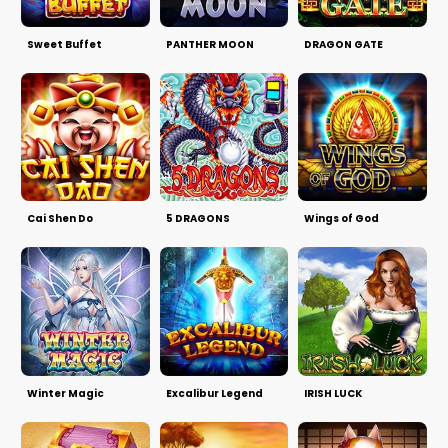
Sweet Buffet
PANTHER MOON
DRAGON GATE
Cai Shen Do
5 DRAGONS
Wings of God
Winter Magic
Excalibur Legend
IRISH LUCK