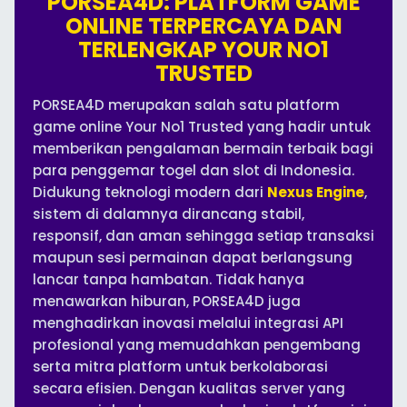
PORSEA4D: PLATFORM GAME
ONLINE TERPERCAYA DAN
TERLENGKAP YOUR NO1
TRUSTED
PORSEA4D merupakan salah satu platform
game online Your No1 Trusted yang hadir untuk
memberikan pengalaman bermain terbaik bagi
para penggemar togel dan slot di Indonesia.
Didukung teknologi modern dari
Nexus Engine
,
sistem di dalamnya dirancang stabil,
responsif, dan aman sehingga setiap transaksi
maupun sesi permainan dapat berlangsung
lancar tanpa hambatan. Tidak hanya
menawarkan hiburan, PORSEA4D juga
menghadirkan inovasi melalui integrasi API
profesional yang memudahkan pengembang
serta mitra platform untuk berkolaborasi
secara efisien. Dengan kualitas server yang