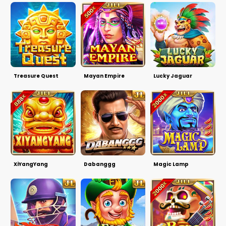
Treasure Quest
Mayan Empire
Lucky Jaguar
XiYangYang
Dabanggg
Magic Lamp