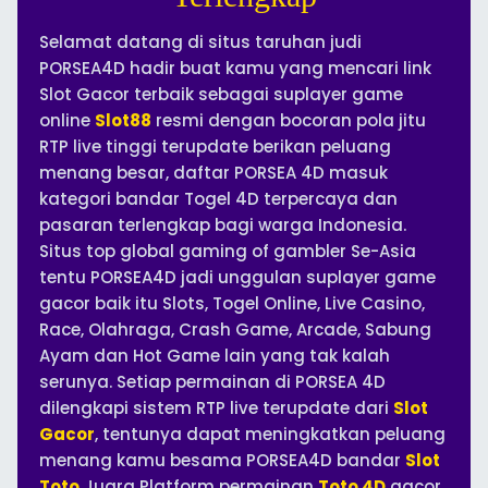
Selamat datang di situs taruhan judi
PORSEA4D hadir buat kamu yang mencari link
Slot Gacor terbaik sebagai suplayer game
online
Slot88
resmi dengan bocoran pola jitu
RTP live tinggi terupdate berikan peluang
menang besar, daftar PORSEA 4D masuk
kategori bandar Togel 4D terpercaya dan
pasaran terlengkap bagi warga Indonesia.
Situs top global gaming of gambler Se-Asia
tentu PORSEA4D jadi unggulan suplayer game
gacor baik itu Slots, Togel Online, Live Casino,
Race, Olahraga, Crash Game, Arcade, Sabung
Ayam dan Hot Game lain yang tak kalah
serunya. Setiap permainan di PORSEA 4D
dilengkapi sistem RTP live terupdate dari
Slot
Gacor
, tentunya dapat meningkatkan peluang
menang kamu besama PORSEA4D bandar
Slot
Toto
Juara Platform permainan
Toto 4D
gacor