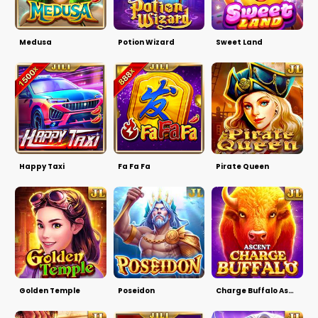
Medusa
Potion Wizard
Sweet Land
Happy Taxi
Fa Fa Fa
Pirate Queen
Golden Temple
Poseidon
Charge Buffalo Ascent