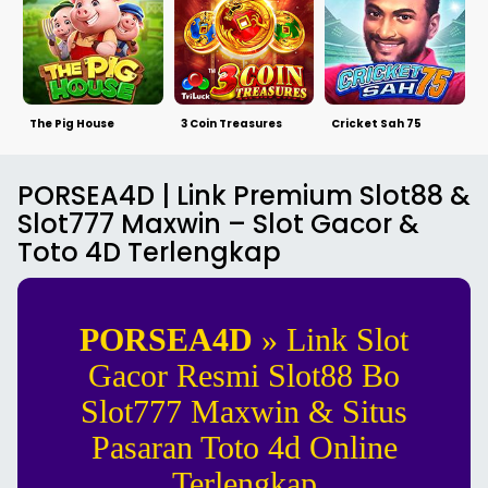
The Pig House
3 Coin Treasures
Cricket Sah 75
PORSEA4D | Link Premium Slot88 &
Slot777 Maxwin – Slot Gacor &
Toto 4D Terlengkap
PORSEA4D
» Link Slot
Gacor Resmi Slot88 Bo
Slot777 Maxwin & Situs
Pasaran Toto 4d Online
Terlengkap