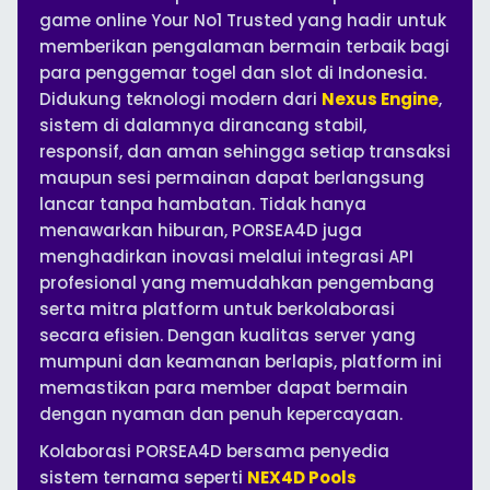
game online Your No1 Trusted yang hadir untuk
memberikan pengalaman bermain terbaik bagi
para penggemar togel dan slot di Indonesia.
Didukung teknologi modern dari
Nexus Engine
,
sistem di dalamnya dirancang stabil,
responsif, dan aman sehingga setiap transaksi
maupun sesi permainan dapat berlangsung
lancar tanpa hambatan. Tidak hanya
menawarkan hiburan, PORSEA4D juga
menghadirkan inovasi melalui integrasi API
profesional yang memudahkan pengembang
serta mitra platform untuk berkolaborasi
secara efisien. Dengan kualitas server yang
mumpuni dan keamanan berlapis, platform ini
memastikan para member dapat bermain
dengan nyaman dan penuh kepercayaan.
Kolaborasi PORSEA4D bersama penyedia
sistem ternama seperti
NEX4D Pools