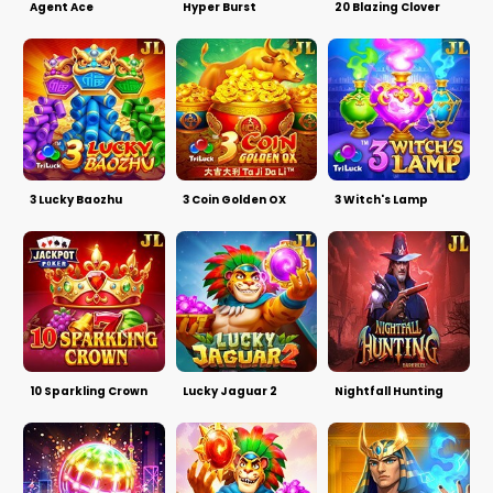
Agent Ace
Hyper Burst
20 Blazing Clover
3 Lucky Baozhu
3 Coin Golden OX
3 Witch's Lamp
10 Sparkling Crown
Lucky Jaguar 2
Nightfall Hunting