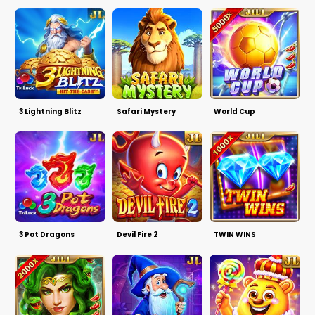
3 Lightning Blitz
Safari Mystery
World Cup
3 Pot Dragons
Devil Fire 2
TWIN WINS