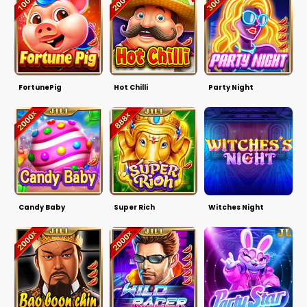
FortunePig
Hot Chilli
Party Night
Candy Baby
Super Rich
Witches Night