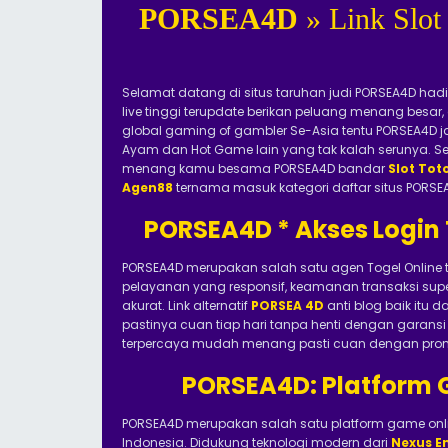
PORSEA4D
» Link Slot
Selamat datang di situs taruhan judi PORSEA4D hadi
live tinggi terupdate berikan peluang menang besar
global gaming of gambler Se-Asia tentu PORSEA4D ja
Ayam dan Hot Game lain yang tak kalah serunya. Set
menang kamu besama PORSEA4D bandar
Slot Tot
Agen88
ternama masuk kategori daftar situs PORSE
PORSEA4D * Akses Login
PORSEA4D merupakan salah satu agen Togel Online 
pelayanan yang responsif, keamanan transaksi sup
akurat. Link alternatif
PORSEA 4D
anti blog baik itu 
pastinya cuan tiap hari tanpa henti dengan garans
terpercaya mudah menang pasti cuan dengan promo
PORSEA4D: Platform 
PORSEA4D merupakan salah satu platform game onli
Indonesia. Didukung teknologi modern dari
Nexus E