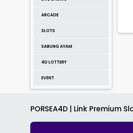
ARCADE
SLOTS
SABUNG AYAM
4D LOTTERY
EVENT
PORSEA4D | Link Premium Sl