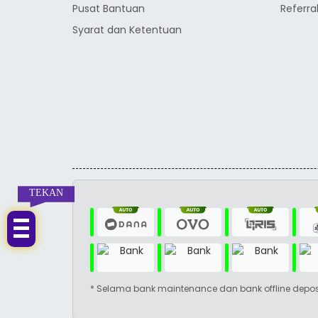
Pusat Bantuan
Referra
Syarat dan Ketentuan
TEKAN
* Selama bank maintenance dan bank offline depos