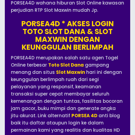
PORSEA4D wahana hiburan Slot Online kawasan
perjudian RTP Slot Maxwin mudah Jp.
PORSEA4D * AKSES LOGIN
TOTO SLOT DANA & SLOT
MAXWIN DENGAN
KEUNGGULAN BERLIMPAH
PORSEA4D merupakan salah satu agen Togel
Online terbesar
Toto Slot Dana
gampang
menang dan situs
Slot Maxwin
hari ini dengan
keunggulan berlimpah ruah dari segi
pelayanan yang responsif, keamanan
transaksi super cepat membayar seluruh
kemenangan dengan tuntas, fasilitas bocoran
jam gacor, buku mimpi dan generate angka
jitu akurat. Link alternatif
PORSEA 4D
anti blog
baik itu daftar ataupun login ke dalam
permainan kami yang realitis dan kualitas HD