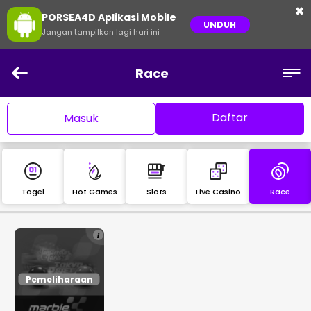
×
PORSEA4D Aplikasi Mobile
UNDUH
Jangan tampilkan lagi hari ini
Race
Daftar
Masuk
Togel
Hot Games
Slots
Live Casino
Race
i