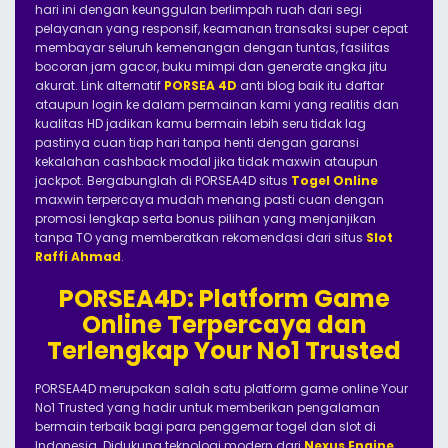
hari ini dengan keunggulan berlimpah ruah dari segi
pelayanan yang responsif, keamanan transaksi super cepat
membayar seluruh kemenangan dengan tuntas, fasilitas
bocoran jam gacor, buku mimpi dan generate angka jitu
akurat. Link alternatif
PORSEA 4D
anti blog baik itu daftar
ataupun login ke dalam permainan kami yang realitis dan
kualitas HD jadikan kamu bermain lebih seru tidak lag
pastinya cuan tiap hari tanpa henti dengan garansi
kekalahan cashback modal jika tidak maxwin ataupun
jackpot. Bergabunglah di PORSEA4D situs
Togel Online
maxwin terpercaya mudah menang pasti cuan dengan
promosi lengkap serta bonus pilihan yang menjanjikan
tanpa TO yang memberatkan rekomendasi dari situs
Slot
Raffi Ahmad
.
PORSEA4D: Platform Game
Online Terpercaya dan
Terlengkap Your No1 Trusted
PORSEA4D merupakan salah satu platform game online Your
No1 Trusted yang hadir untuk memberikan pengalaman
bermain terbaik bagi para penggemar togel dan slot di
Indonesia. Didukung teknologi modern dari
Nexus Engine
,