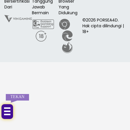
Bersertifikasi
Tanggung
Browser
Dari
Jawab
Yang
Bermain
Didukung
©2026 PORSEA4D.
Hak cipta dilindungi |
18+
TEKAN