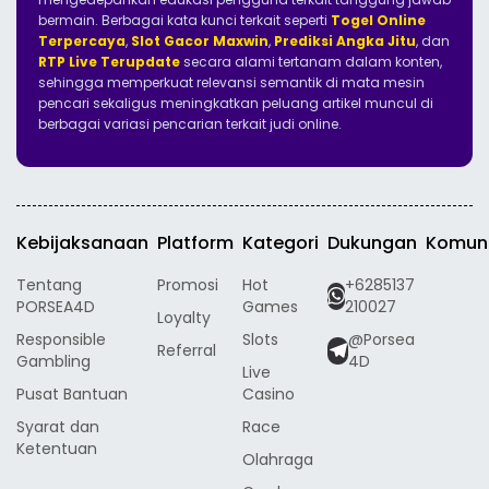
bermain. Berbagai kata kunci terkait seperti
Togel Online
Terpercaya
,
Slot Gacor Maxwin
,
Prediksi Angka Jitu
, dan
RTP Live Terupdate
secara alami tertanam dalam konten,
sehingga memperkuat relevansi semantik di mata mesin
pencari sekaligus meningkatkan peluang artikel muncul di
berbagai variasi pencarian terkait judi online.
Kebijaksanaan
Platform
Kategori
Dukungan
Komun
Tentang
Promosi
Hot
+6285137
PORSEA4D
Games
210027
Loyalty
Responsible
Slots
@Porsea
Referral
Gambling
4D
Live
Pusat Bantuan
Casino
Syarat dan
Race
Ketentuan
Olahraga