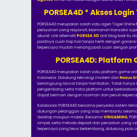
PORSEA4D * Akses Login
PORSEA4D merupakan salah satu agen Togel Online 
pelayanan yang responsif, keamanan transaksi sup
akurat. Link alternatif
PORSEA 4D
anti blog baik itu 
pastinya cuan tiap hari tanpa henti dengan garans
terpercaya mudah menang pasti cuan dengan promo
PORSEA4D: Platform 
PORSEA4D merupakan salah satu platform game onli
Indonesia. Didukung teknologi modern dari
Nexus E
berlangsung lancar tanpa hambatan. Tidak hanya 
pengembang serta mitra platform untuk berkolabora
dapat bermain dengan nyaman dan penuh keperc
Kolaborasi PORSEA4D bersama penyedia sistem tern
dukungan pelanggan yang siap membantu selama 24 
desktop maupun mobile. Bersama
VINGAMING
, PO
simpel, serta metode deposit dan penarikan yang 
terpercaya yang terus berkembang, didukung pula