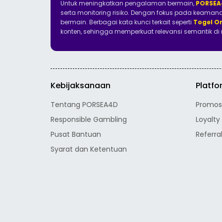
Untuk meningkatkan pengalaman bermain,
PORSEA
serta monitoring risiko. Dengan fokus pada keama
bermain. Berbagai kata kunci terkait seperti
Togel O
konten, sehingga memperkuat relevansi semantik di m
Kebijaksanaan
Platfo
Tentang PORSEA4D
Promos
Responsible Gambling
Loyalty
Pusat Bantuan
Referra
Syarat dan Ketentuan