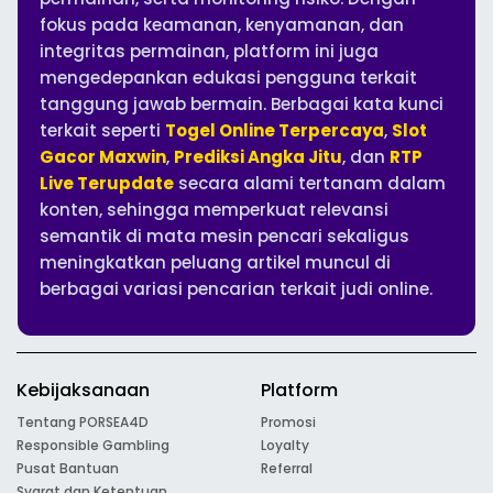
fokus pada keamanan, kenyamanan, dan
integritas permainan, platform ini juga
mengedepankan edukasi pengguna terkait
tanggung jawab bermain. Berbagai kata kunci
terkait seperti
Togel Online Terpercaya
,
Slot
Gacor Maxwin
,
Prediksi Angka Jitu
, dan
RTP
Live Terupdate
secara alami tertanam dalam
konten, sehingga memperkuat relevansi
semantik di mata mesin pencari sekaligus
meningkatkan peluang artikel muncul di
berbagai variasi pencarian terkait judi online.
Kebijaksanaan
Platform
Tentang PORSEA4D
Promosi
Responsible Gambling
Loyalty
Pusat Bantuan
Referral
Syarat dan Ketentuan