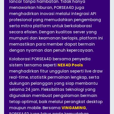
lancar tanpa hambatan. Tidak hanya
menawarkan hiburan, PORSEA4D juga
menghadirkan inovasi melalui integrasi API
profesional yang memudahkan pengembang
serta mitra platform untuk berkolaborasi
secara efisien. Dengan kualitas server yang
mumpuni dan keamanan berlapis, platform ini
memastikan para member dapat bermain
dengan nyaman dan penuh kepercayaan.
Kolaborasi PORSEA4D bersama penyedia
sistem ternama seperti
NEX4D Pools
menghadirkan fitur unggulan seperti live draw
real-time, statistik permainan lengkap, serta
dukungan pelanggan yang siap membantu
selama 24 jam. Fleksibilitas teknologi yang
digunakan membuat pengalaman bermain
tetap optimal, baik melalui perangkat desktop
maupun mobile. Bersama
VINGAMING
,
PORSEA4D juga fokus pada kemudahan