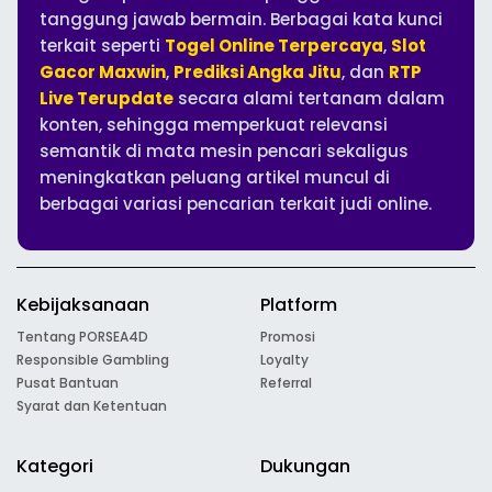
tanggung jawab bermain. Berbagai kata kunci
terkait seperti
Togel Online Terpercaya
,
Slot
Gacor Maxwin
,
Prediksi Angka Jitu
, dan
RTP
Live Terupdate
secara alami tertanam dalam
konten, sehingga memperkuat relevansi
semantik di mata mesin pencari sekaligus
meningkatkan peluang artikel muncul di
berbagai variasi pencarian terkait judi online.
Kebijaksanaan
Platform
Tentang PORSEA4D
Promosi
Responsible Gambling
Loyalty
Pusat Bantuan
Referral
Syarat dan Ketentuan
Kategori
Dukungan