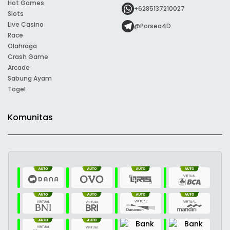
Hot Games
+6285137210027
Slots
Live Casino
@Porsea4D
Race
Olahraga
Crash Game
Arcade
Sabung Ayam
Togel
Komunitas