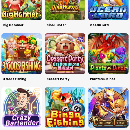
Big Hammer
Dino Hunter
Ocean Lord
3 Gods Fishing
Dessert Party
Plants vs. Dinos