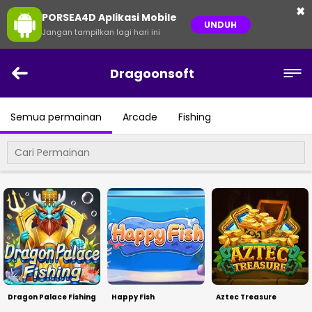
×
PORSEA4D Aplikasi Mobile
UNDUH
Jangan tampilkan lagi hari ini
Dragoonsoft
Semua permainan
Arcade
Fishing
Dragon Palace Fishing
Happy Fish
Aztec Treasure